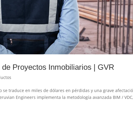
de Proyectos Inmobiliarios | GVR
uctos
io se traduce en miles de dólares en pérdidas y una grave afectaci
 Peruvian Engineers implementa la metodología avanzada BIM / VDC