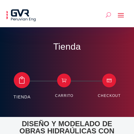
Tienda



CARRITO
CHECKOUT
TIENDA
DISEÑO Y MODELADO DE
OBRAS HIDRAÚLICAS CON