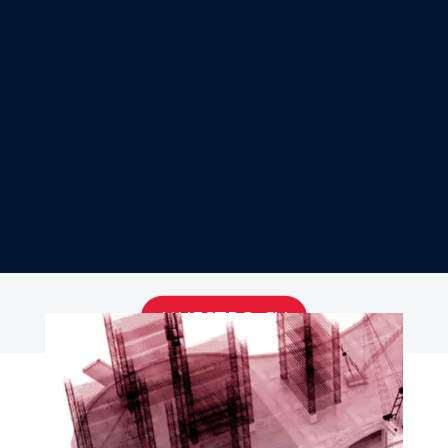
Cursos y Programas de
Especialización en BIM, Estructuras,
Instalaciones Eléctricas, Gestión y
Obras Viales
Más Información
NUESTRO CV