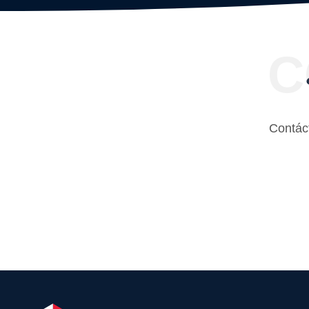
C
Contác