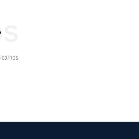
OS
?
icarnos