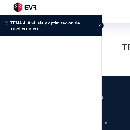
TEMA 4: Análisis y optimización de
subdivisiones
TE
Somos una empresa especializada en brindar
servicios de
consultoría, construcción y