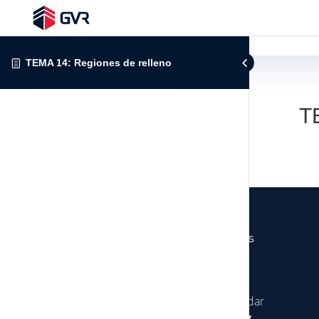
TEMA 14: Regiones de relleno
T
Somos una empresa especializada en brindar
servicios de
consultoría, construcción y