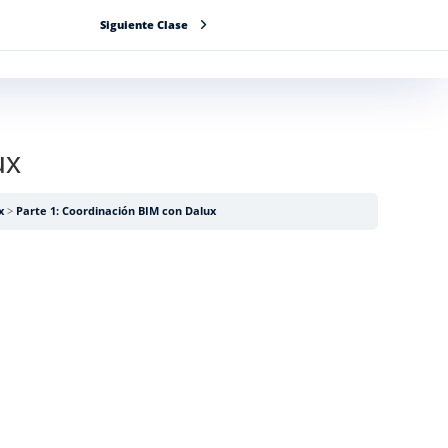
Siguiente Clase
GVR PE
BLOG
INICIAR SESIÓN
ux
x
Parte 1: Coordinación BIM con Dalux