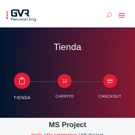
Tienda



CARRITO
CHECKOUT
TIENDA
MS Project
Inicio
/
Sin categorizar
/ MS Project