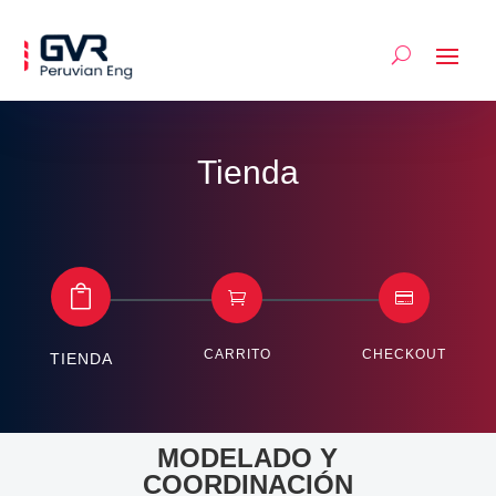
Tienda



CARRITO
CHECKOUT
TIENDA
MODELADO Y
COORDINACIÓN