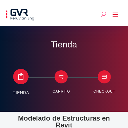
Tienda



CARRITO
CHECKOUT
TIENDA
Modelado de Estructuras en
Revit