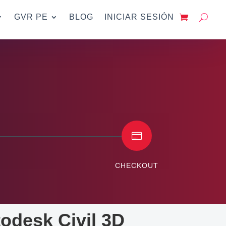
GVR PE
BLOG
INICIAR SESIÓN

CHECKOUT
odesk Civil 3D