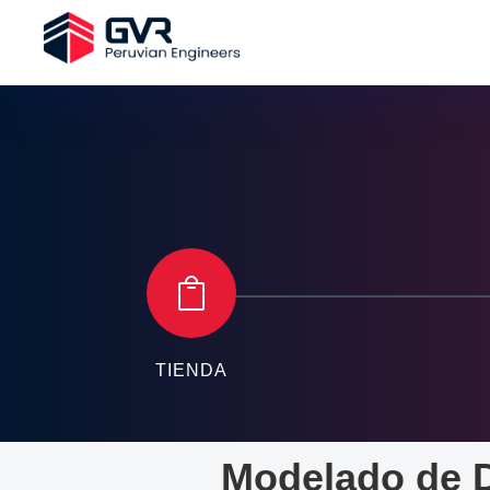

TIENDA
Modelado de D