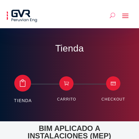
Tienda



CARRITO
CHECKOUT
TIENDA
BIM APLICADO A
INSTALACIONES (MEP)