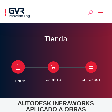
Tienda



CARRITO
CHECKOUT
TIENDA
AUTODESK INFRAWORKS
APLICADO A OBRAS