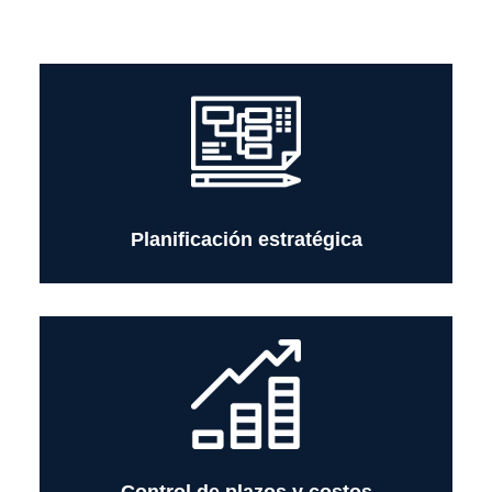
Definición de cronogramas, hitos y secuencias
de trabajo alineadas a los objetivos del
proyecto, integrando criterios técnicos, de
plazo y costo.
Planificación estratégica
Seguimiento permanente del avance físico y
económico del proyecto, identificando
desviaciones y proponiendo acciones
correctivas oportunas.