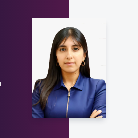
ICIÓN DE VARIABLES
– OBRAS VIALES
NES API Y EXPRESIONES VB
 – OBRAS HIDRÁULICAS
M