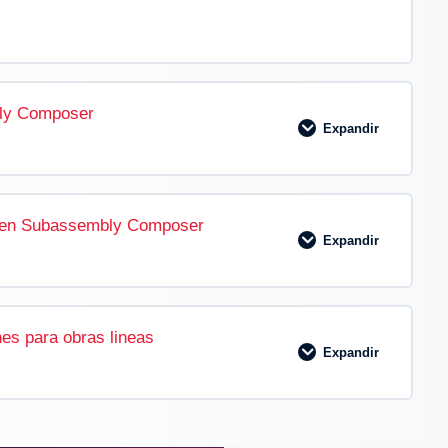
ly Composer
Expandir
0% COMPLETADO
0/2 pasos
en Subassembly Composer
Expandir
0% COMPLETADO
0/3 pasos
s para obras lineas
RÍA BÁSICA
Expandir
TRÍA AVANZADOS
0% COMPLETADO
0/2 pasos