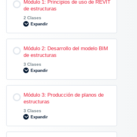
Módulo 1: Principios de uso de REVIT
de estructuras
2 Clases
Expandir
Contenido de la Modulo
Módulo 2: Desarrollo del modelo BIM
0% COMPLETADO
0/2 pasos
de estructuras
3 Clases
Expandir
Tema 1: Introducción al uso de Revit
Estructuras y configuración de la plantilla de
trabajo
Contenido de la Modulo
Módulo 3: Producción de planos de
0% COMPLETADO
0/3 pasos
estructuras
Tema 2: Parámetros y creación de familias
3 Clases
Expandir
Tema 1: Modelado de elementos
estructurales
Contenido de la Modulo