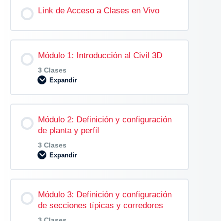
Link de Acceso a Clases en Vivo
Módulo 1: Introducción al Civil 3D
3 Clases
Expandir
Contenido de la Modulo
Módulo 2: Definición y configuración
0% COMPLETADO
0/3 pasos
de planta y perfil
3 Clases
Expandir
TEMA 1: INTRODUCCIÓN Y
CONFIGURACIONES INICIALES
Contenido de la Modulo
Módulo 3: Definición y configuración
0% COMPLETADO
0/3 pasos
TEMA 2: CRITERIOS DEL DISEÑO DE
de secciones típicas y corredores
DEFENSAS RIBEREÑAS
3 Clases