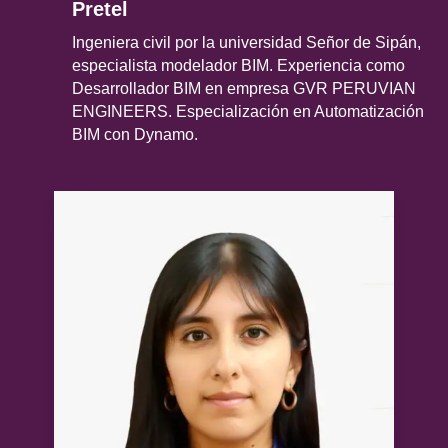
Pretel
DISEÑO DE DIQUES Y/O DEFENSAS
RIBEREÑAS
Ingeniera civil por la universidad Señor de Sipán,
especialista modelador BIM. Experiencia como
Desarrollador BIM en empresa GVR PERUVIAN
TEMA 3: INTRODUCCIÓN A INFRAWORKS
ENGINEERS. Especialización en Automatización
BIM con Dynamo.