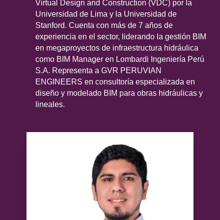
especialidades)
Virtual Design and Construction (VDC) por la
Universidad de Lima y la Universidad de
Tema 6: Creación del modelo federado en
Stanford. Cuenta con más de 7 años de
Tema 4: Análisis de interferencias con ArcGIS
Infraworks y Navisworks
experiencia en el sector, liderando la gestión BIM
Pro
en megaproyectos de infraestructura hidráulica
como BIM Manager en Lombardi Ingeniería Perú
Tema 5: Producción del modelo federado en
S.A. Representa a GVR PERUVIAN
ArcGIS Pro
ENGINEERS en consultoría especializada en
diseño y modelado BIM para obras hidráulicas y
lineales.
Tema 6: Taller: Uso de ArcGIS Online para
proyectos hidráulicos