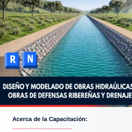
Categoría:
BIM
,
Estructuras

Nivel:
Avanzada

Acerca de la Capacitación: