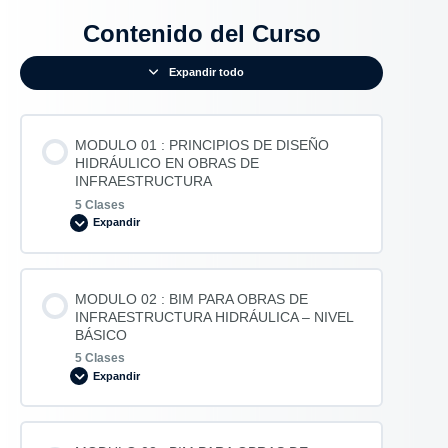
Contenido del Curso
Expandir todo
MODULO 01 : PRINCIPIOS DE DISEÑO
HIDRÁULICO EN OBRAS DE
INFRAESTRUCTURA
5 Clases
Expandir
Contenido de la Modulo
MODULO 02 : BIM PARA OBRAS DE
0% COMPLETADO
0/5 pasos
INFRAESTRUCTURA HIDRÁULICA – NIVEL
BÁSICO
5 Clases
Tema 1: Fundamentos y normativas para el
Expandir
diseño de obras hidráulicas
Contenido de la Modulo